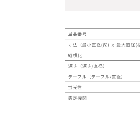
単品番号
寸法（最小直径(縦) ｘ 最大直径(横
縦横比
深さ（深さ/直径）
テーブル（テーブル/直径）
蛍光性
鑑定機関