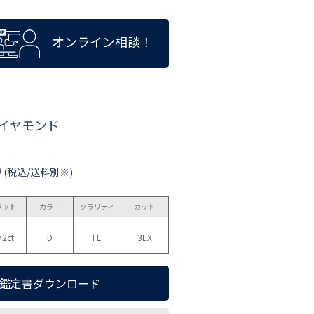
オンライン相談！
ダイヤモンド
0
(税込/送料別※)
ラット
カラー
クラリティ
カット
72ct
D
FL
3EX
鑑定書ダウンロード