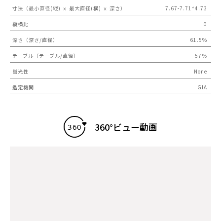
寸法（最小直径(縦) ｘ 最大直径(横) ｘ 深さ）
7.67-7.71*4.73
縦横比
0
深さ（深さ/直径）
61.5%
テーブル（テーブル/直径）
57％
蛍光性
None
鑑定機関
GIA
360°ビュー動画