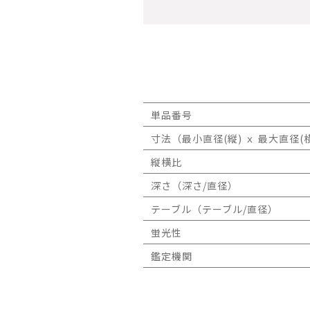
単品番号
寸法（最小直径(縦) ｘ 最大直径(横
縦横比
深さ（深さ/直径）
テーブル（テーブル/直径）
蛍光性
鑑定機関