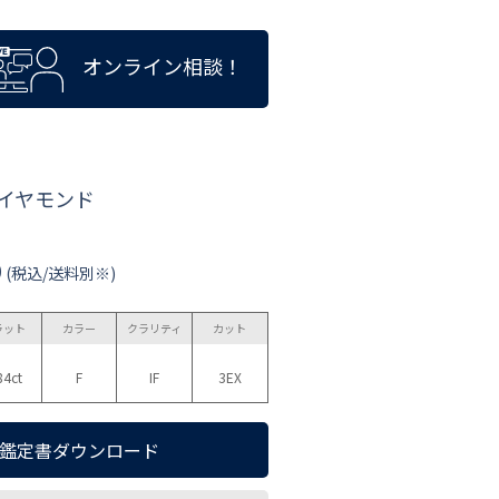
オンライン相談！
ダイヤモンド
0
(税込/送料別※)
ラット
カラー
クラリティ
カット
84ct
F
IF
3EX
鑑定書ダウンロード