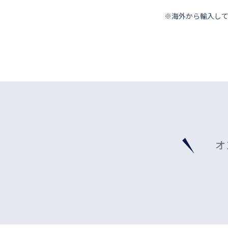
※海外から輸⼊し
オ