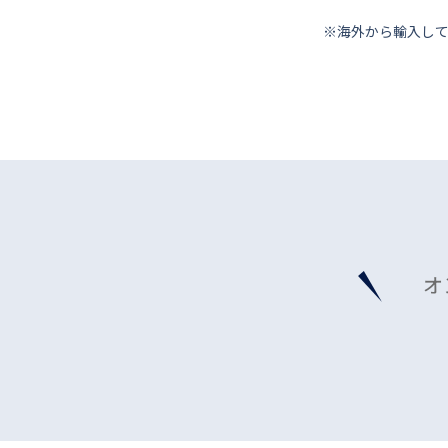
※海外から輸⼊し
オ