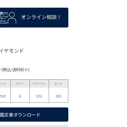
オンライン相談！
ダイヤモンド
0
(税込/送料別※)
ラット
カラー
クラリティ
カット
70ct
G
VS1
3EX
鑑定書ダウンロード