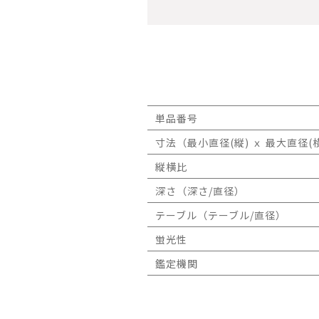
単品番号
寸法（最小直径(縦) ｘ 最大直径(横
縦横比
深さ（深さ/直径）
テーブル（テーブル/直径）
蛍光性
鑑定機関