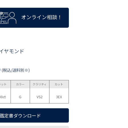
オンライン相談！
ダイヤモンド
0
(税込/送料別※)
ラット
カラー
クラリティ
カット
80ct
G
VS2
3EX
鑑定書ダウンロード