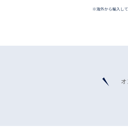
※海外から輸⼊し
オ