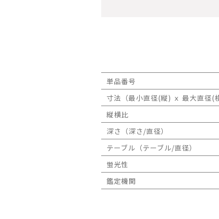
単品番号
寸法（最小直径(縦) ｘ 最大直径(横
縦横比
深さ（深さ/直径）
テーブル（テーブル/直径）
蛍光性
鑑定機関