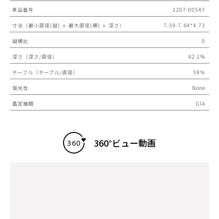
単品番号
2207-00547
寸法（最小直径(縦) ｘ 最大直径(横) ｘ 深さ）
7.59-7.64*4.73
縦横比
0
深さ（深さ/直径）
62.1%
テーブル（テーブル/直径）
59％
蛍光性
None
鑑定機関
GIA
360°ビュー動画