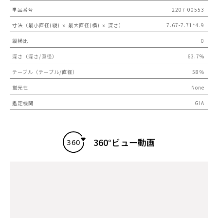
単品番号
2207-00553
寸法（最小直径(縦) ｘ 最大直径(横) ｘ 深さ）
7.67-7.71*4.9
縦横比
0
深さ（深さ/直径）
63.7%
テーブル（テーブル/直径）
58％
蛍光性
None
鑑定機関
GIA
360°ビュー動画