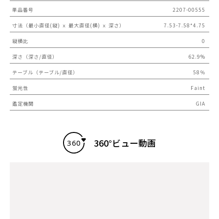
単品番号
2207-00555
寸法（最小直径(縦) ｘ 最大直径(横) ｘ 深さ）
7.53-7.58*4.75
縦横比
0
深さ（深さ/直径）
62.9%
テーブル（テーブル/直径）
58％
蛍光性
Faint
鑑定機関
GIA
360°ビュー動画