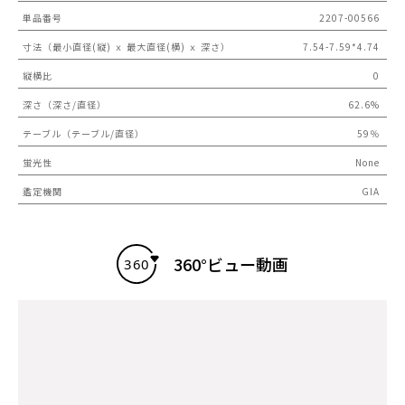
単品番号
2207-00566
寸法（最小直径(縦) ｘ 最大直径(横) ｘ 深さ）
7.54-7.59*4.74
縦横比
0
深さ（深さ/直径）
62.6%
テーブル（テーブル/直径）
59％
蛍光性
None
鑑定機関
GIA
360°ビュー動画