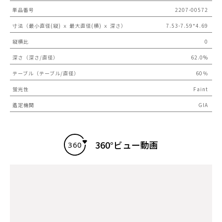
単品番号
2207-00572
寸法（最小直径(縦) ｘ 最大直径(横) ｘ 深さ）
7.53-7.59*4.69
縦横比
0
深さ（深さ/直径）
62.0%
テーブル（テーブル/直径）
60％
蛍光性
Faint
鑑定機関
GIA
360°ビュー動画