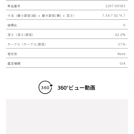
単品番号
2207-00583
寸法（最小直径(縦) ｘ 最大直径(横) ｘ 深さ）
7.56-7.61*4.7
縦横比
0
深さ（深さ/直径）
62.0%
テーブル（テーブル/直径）
57％
蛍光性
None
鑑定機関
GIA
360°ビュー動画