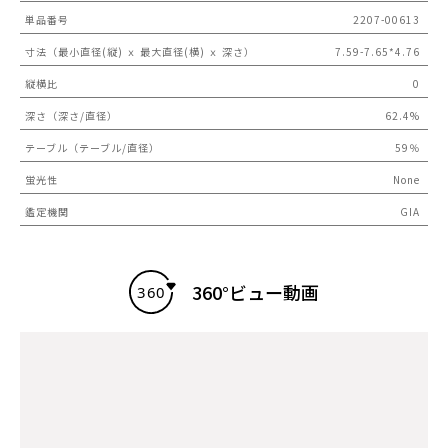
単品番号
2207-00613
寸法（最小直径(縦) ｘ 最大直径(横) ｘ 深さ）
7.59-7.65*4.76
縦横比
0
深さ（深さ/直径）
62.4%
テーブル（テーブル/直径）
59％
蛍光性
None
鑑定機関
GIA
360°ビュー動画