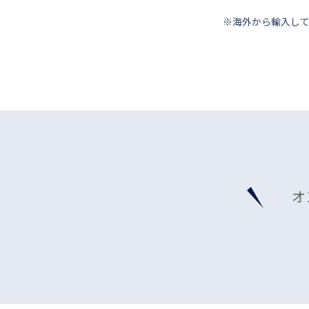
※海外から輸⼊し
オ