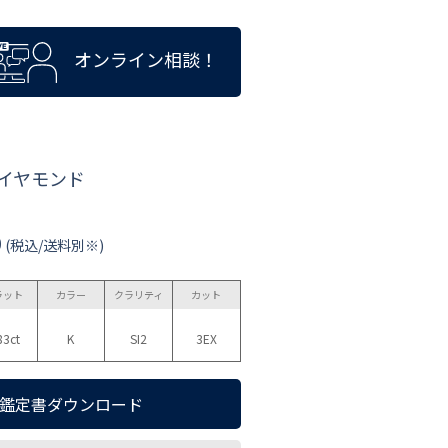
オンライン相談！
ダイヤモンド
0
(税込/送料別※)
ラット
カラー
クラリティ
カット
83ct
K
SI2
3EX
鑑定書ダウンロード