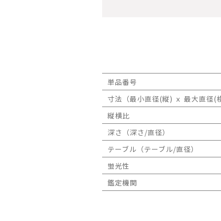
単品番号
寸法（最小直径(縦) ｘ 最大直径(横
縦横比
深さ（深さ/直径）
テーブル（テーブル/直径）
蛍光性
鑑定機関