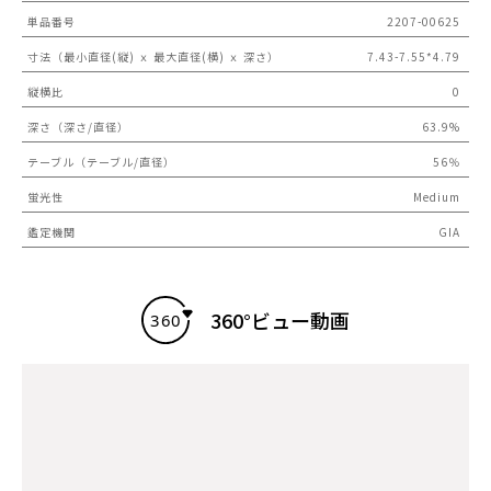
単品番号
2207-00625
寸法（最小直径(縦) ｘ 最大直径(横) ｘ 深さ）
7.43-7.55*4.79
縦横比
0
深さ（深さ/直径）
63.9%
テーブル（テーブル/直径）
56％
蛍光性
Medium
鑑定機関
GIA
360°ビュー動画