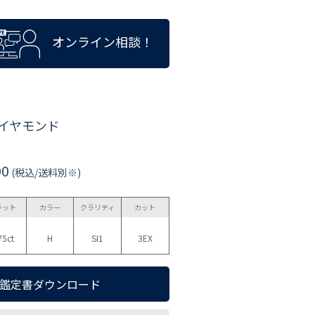
オンライン相談！
ダイヤモンド
00
(税込/送料別※)
ラット
カラー
クラリティ
カット
75ct
H
SI1
3EX
鑑定書ダウンロード