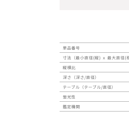
単品番号
寸法（最小直径(縦) ｘ 最大直径(横
縦横比
深さ（深さ/直径）
テーブル（テーブル/直径）
蛍光性
鑑定機関