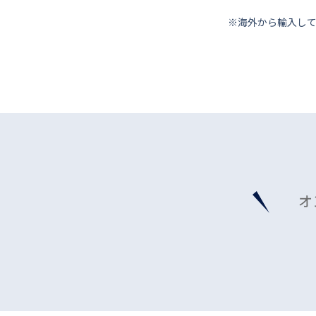
※海外から輸⼊し
オ