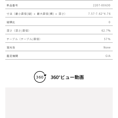
単品番号
2207-00630
寸法（最小直径(縦) ｘ 最大直径(横) ｘ 深さ）
7.57-7.62*4.76
縦横比
0
深さ（深さ/直径）
62.7%
テーブル（テーブル/直径）
57％
蛍光性
None
鑑定機関
GIA
360°ビュー動画