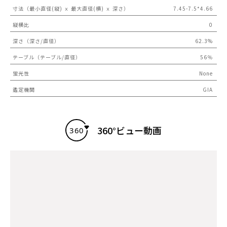
寸法（最小直径(縦) ｘ 最大直径(横) ｘ 深さ）
7.45-7.5*4.66
縦横比
0
深さ（深さ/直径）
62.3%
テーブル（テーブル/直径）
56％
蛍光性
None
鑑定機関
GIA
360°ビュー動画