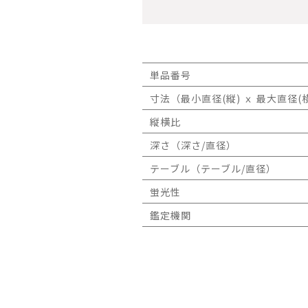
単品番号
寸法（最小直径(縦) ｘ 最大直径(横
縦横比
深さ（深さ/直径）
テーブル（テーブル/直径）
蛍光性
鑑定機関