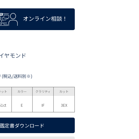
オンライン相談！
ダイヤモンド
0
(税込/送料別※)
ラット
カラー
クラリティ
カット
51ct
E
IF
3EX
鑑定書ダウンロード