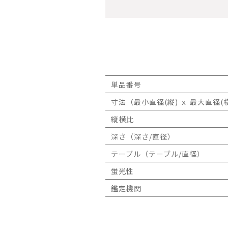
単品番号
寸法（最小直径(縦) ｘ 最大直径(横
縦横比
深さ（深さ/直径）
テーブル（テーブル/直径）
蛍光性
鑑定機関