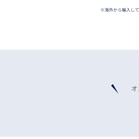
※海外から輸⼊し
オ