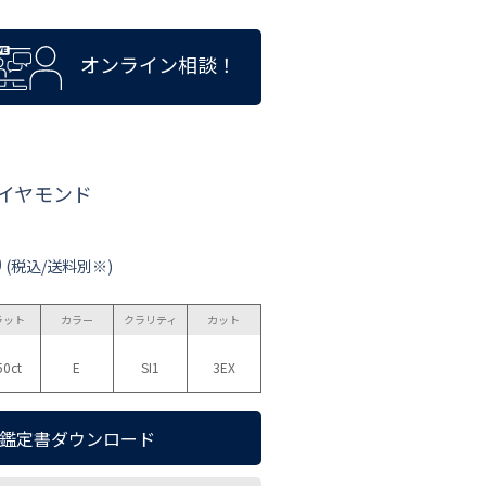
オンライン相談！
ダイヤモンド
0
(税込/送料別※)
ラット
カラー
クラリティ
カット
50ct
E
SI1
3EX
鑑定書ダウンロード