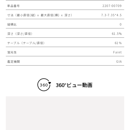
単品番号
2207-00709
寸法（最小直径(縦) ｘ 最大直径(横) ｘ 深さ）
7.3-7.35*4.5
縦横比
0
深さ（深さ/直径）
61.5%
テーブル（テーブル/直径）
61％
蛍光性
Faint
鑑定機関
GIA
360°ビュー動画