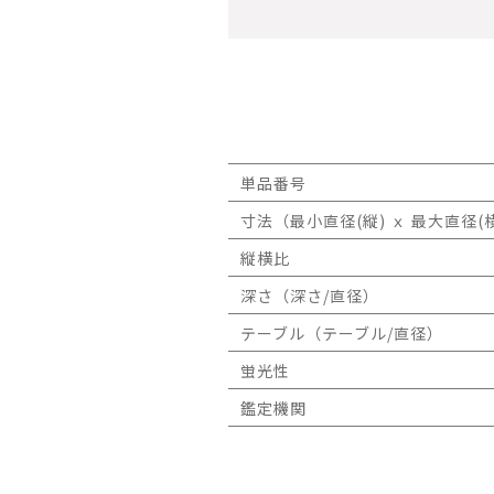
単品番号
寸法（最小直径(縦) ｘ 最大直径(横
縦横比
深さ（深さ/直径）
テーブル（テーブル/直径）
蛍光性
鑑定機関