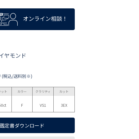
オンライン相談！
ダイヤモンド
0
(税込/送料別※)
ラット
カラー
クラリティ
カット
50ct
F
VS1
3EX
鑑定書ダウンロード