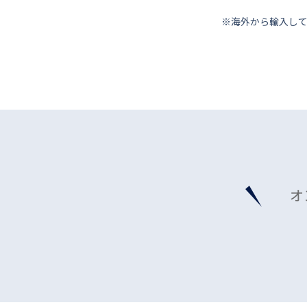
※海外から輸⼊し
オ