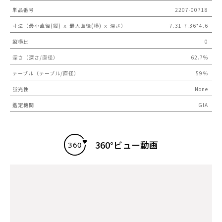
単品番号
2207-00718
寸法（最小直径(縦) ｘ 最大直径(横) ｘ 深さ）
7.31-7.36*4.6
縦横比
0
深さ（深さ/直径）
62.7%
テーブル（テーブル/直径）
59％
蛍光性
None
鑑定機関
GIA
360°ビュー動画