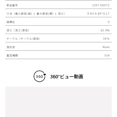
単品番号
2207-00072
寸法（最小直径(縦) ｘ 最大直径(横) ｘ 深さ）
9.83-9.89*6.17
縦横比
0
深さ（深さ/直径）
62.6%
テーブル（テーブル/直径）
59％
蛍光性
None
鑑定機関
GIA
360°ビュー動画