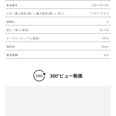
単品番号
2207-00729
寸法（最小直径(縦) ｘ 最大直径(横) ｘ 深さ）
7.34-7.4*4.5
縦横比
0
深さ（深さ/直径）
61.1%
テーブル（テーブル/直径）
59％
蛍光性
None
鑑定機関
GIA
360°ビュー動画