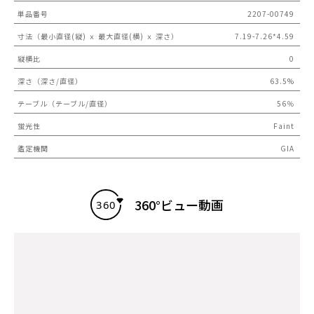
単品番号
2207-00749
寸法（最小直径(縦) ｘ 最大直径(横) ｘ 深さ）
7.19-7.26*4.59
縦横比
0
深さ（深さ/直径）
63.5%
テーブル（テーブル/直径）
56％
蛍光性
Faint
鑑定機関
GIA
360°ビュー動画