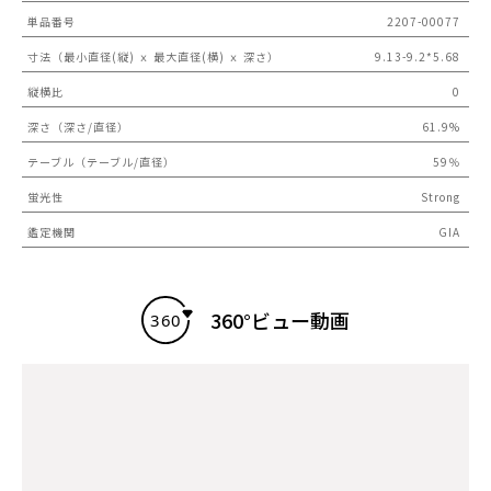
単品番号
2207-00077
寸法（最小直径(縦) ｘ 最大直径(横) ｘ 深さ）
9.13-9.2*5.68
縦横比
0
深さ（深さ/直径）
61.9%
テーブル（テーブル/直径）
59％
蛍光性
Strong
鑑定機関
GIA
360°ビュー動画