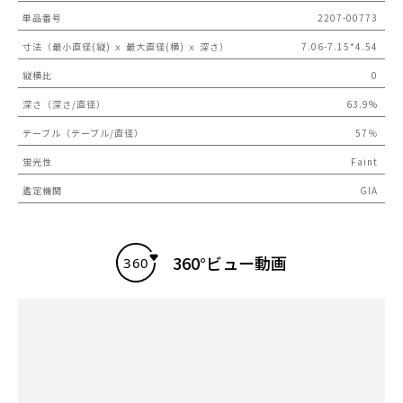
単品番号
2207-00773
寸法（最小直径(縦) ｘ 最大直径(横) ｘ 深さ）
7.06-7.15*4.54
縦横比
0
深さ（深さ/直径）
63.9%
テーブル（テーブル/直径）
57％
蛍光性
Faint
鑑定機関
GIA
360°ビュー動画