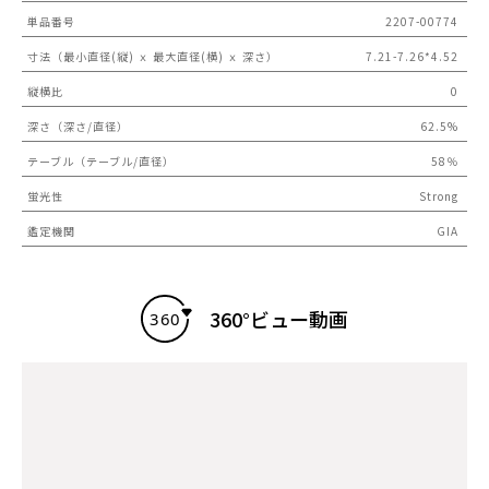
単品番号
2207-00774
寸法（最小直径(縦) ｘ 最大直径(横) ｘ 深さ）
7.21-7.26*4.52
縦横比
0
深さ（深さ/直径）
62.5%
テーブル（テーブル/直径）
58％
蛍光性
Strong
鑑定機関
GIA
360°ビュー動画