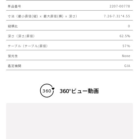
単品番号
2207-00778
寸法（最小直径(縦) ｘ 最大直径(横) ｘ 深さ）
7.26-7.31*4.55
縦横比
0
深さ（深さ/直径）
62.5%
テーブル（テーブル/直径）
57％
蛍光性
None
鑑定機関
GIA
360°ビュー動画