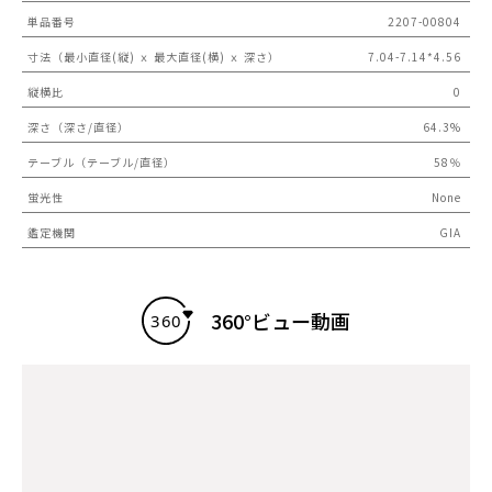
単品番号
2207-00804
寸法（最小直径(縦) ｘ 最大直径(横) ｘ 深さ）
7.04-7.14*4.56
縦横比
0
深さ（深さ/直径）
64.3%
テーブル（テーブル/直径）
58％
蛍光性
None
鑑定機関
GIA
360°ビュー動画