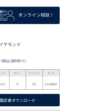
オンライン相談！
ダイヤモンド
0
(税込/送料別※)
ラット
カラー
クラリティ
カット
51ct
G
SI1
Excellent
鑑定書ダウンロード