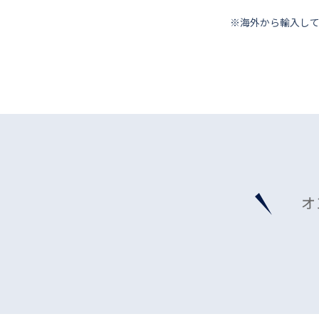
※海外から輸⼊し
オ