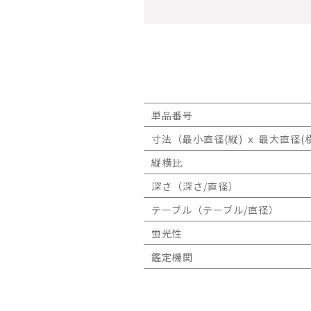
単品番号
寸法（最小直径(縦) ｘ 最大直径(横
縦横比
深さ（深さ/直径）
テーブル（テーブル/直径）
蛍光性
鑑定機関