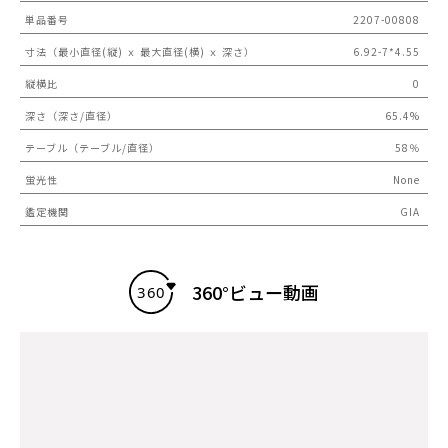
単品番号
2207-00808
寸法（最小直径(縦) ｘ 最大直径(横) ｘ 深さ）
6.92-7*4.55
縦横比
0
深さ（深さ/直径）
65.4%
テーブル（テーブル/直径）
58％
蛍光性
None
鑑定機関
GIA
360°ビュー動画