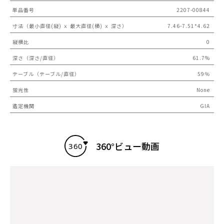
単品番号
2207-00844
寸法（最小直径(縦) ｘ 最大直径(横) ｘ 深さ）
7.46-7.51*4.62
縦横比
0
深さ（深さ/直径）
61.7%
テーブル（テーブル/直径）
59％
蛍光性
None
鑑定機関
GIA
360°ビュー動画