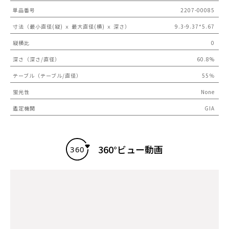
単品番号
2207-00085
寸法（最小直径(縦) ｘ 最大直径(横) ｘ 深さ）
9.3-9.37*5.67
縦横比
0
深さ（深さ/直径）
60.8%
テーブル（テーブル/直径）
55％
蛍光性
None
鑑定機関
GIA
360°ビュー動画