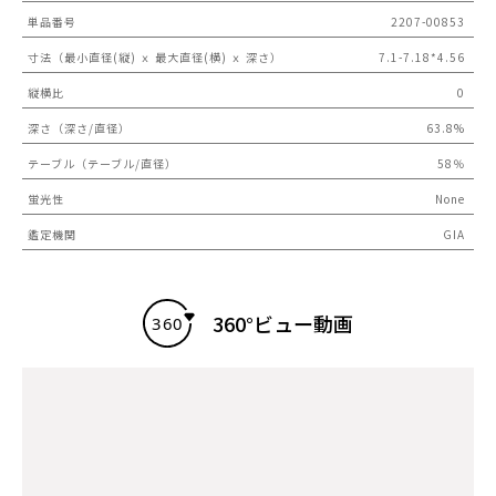
単品番号
2207-00853
寸法（最小直径(縦) ｘ 最大直径(横) ｘ 深さ）
7.1-7.18*4.56
縦横比
0
深さ（深さ/直径）
63.8%
テーブル（テーブル/直径）
58％
蛍光性
None
鑑定機関
GIA
360°ビュー動画