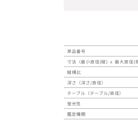
単品番号
寸法（最小直径(縦) ｘ 最大直径(横
縦横比
深さ（深さ/直径）
テーブル（テーブル/直径）
蛍光性
鑑定機関