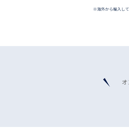
※海外から輸⼊し
オ