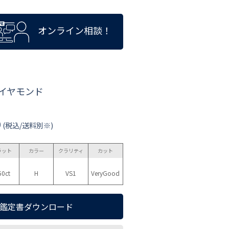
オンライン相談！
ダイヤモンド
0
(税込/送料別※)
ラット
カラー
クラリティ
カット
50ct
H
VS1
VeryGood
鑑定書ダウンロード