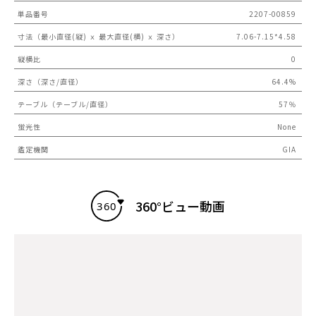
単品番号
2207-00859
寸法（最小直径(縦) ｘ 最大直径(横) ｘ 深さ）
7.06-7.15*4.58
縦横比
0
深さ（深さ/直径）
64.4%
テーブル（テーブル/直径）
57％
蛍光性
None
鑑定機関
GIA
360°ビュー動画