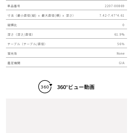
単品番号
2207-00869
寸法（最小直径(縦) ｘ 最大直径(横) ｘ 深さ）
7.42-7.47*4.61
縦横比
0
深さ（深さ/直径）
61.9%
テーブル（テーブル/直径）
56％
蛍光性
None
鑑定機関
GIA
360°ビュー動画