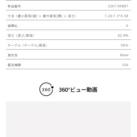
単品番号
2207-00887
寸法（最小直径(縦) ｘ 最大直径(横) ｘ 深さ）
7.26-7.3*4.58
縦横比
0
深さ（深さ/直径）
62.9%
テーブル（テーブル/直径）
59％
蛍光性
None
鑑定機関
GIA
360°ビュー動画