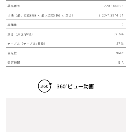
単品番号
2207-00893
寸法（最小直径(縦) ｘ 最大直径(横) ｘ 深さ）
7.23-7.29*4.54
縦横比
0
深さ（深さ/直径）
62.6%
テーブル（テーブル/直径）
57％
蛍光性
None
鑑定機関
GIA
360°ビュー動画