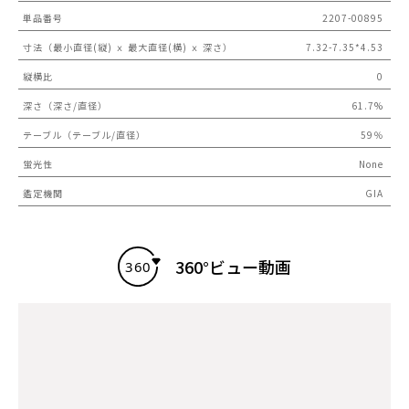
単品番号
2207-00895
寸法（最小直径(縦) ｘ 最大直径(横) ｘ 深さ）
7.32-7.35*4.53
縦横比
0
深さ（深さ/直径）
61.7%
テーブル（テーブル/直径）
59％
蛍光性
None
鑑定機関
GIA
360°ビュー動画