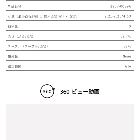
単品番号
2207-00896
寸法（最小直径(縦) ｘ 最大直径(横) ｘ 深さ）
7.21-7.26*4.53
縦横比
0
深さ（深さ/直径）
62.7%
テーブル（テーブル/直径）
58％
蛍光性
None
鑑定機関
GIA
360°ビュー動画