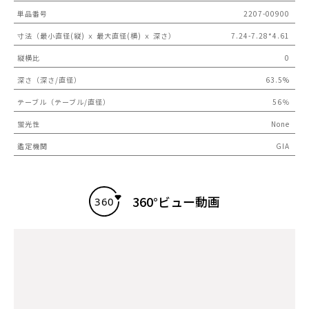
単品番号
2207-00900
寸法（最小直径(縦) ｘ 最大直径(横) ｘ 深さ）
7.24-7.28*4.61
縦横比
0
深さ（深さ/直径）
63.5%
テーブル（テーブル/直径）
56％
蛍光性
None
鑑定機関
GIA
360°ビュー動画