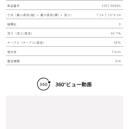
単品番号
2207-00904
寸法（最小直径(縦) ｘ 最大直径(横) ｘ 深さ）
7.14-7.19*4.56
縦横比
0
深さ（深さ/直径）
63.7%
テーブル（テーブル/直径）
58％
蛍光性
Faint
鑑定機関
GIA
360°ビュー動画