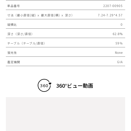
単品番号
2207-00905
寸法（最小直径(縦) ｘ 最大直径(横) ｘ 深さ）
7.24-7.29*4.57
縦横比
0
深さ（深さ/直径）
62.8%
テーブル（テーブル/直径）
59％
蛍光性
None
鑑定機関
GIA
360°ビュー動画