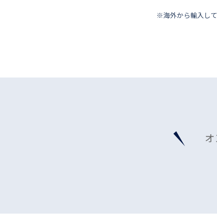
※海外から輸⼊し
オ