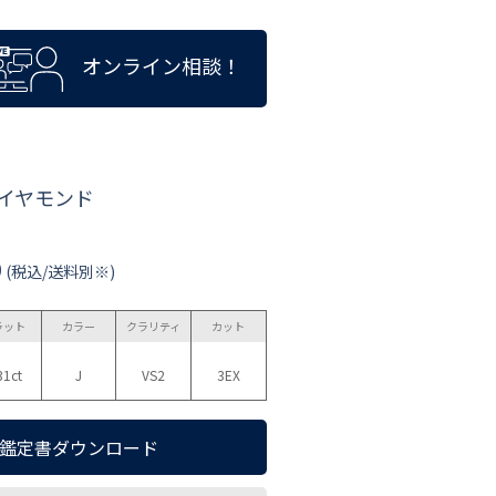
オンライン相談！
ダイヤモンド
0
(税込/送料別※)
ラット
カラー
クラリティ
カット
31ct
J
VS2
3EX
鑑定書ダウンロード