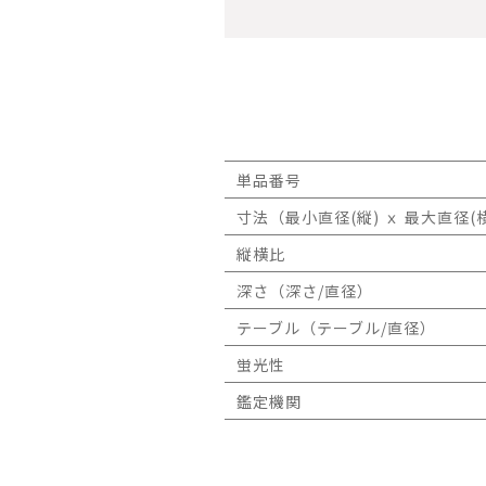
単品番号
寸法（最小直径(縦) ｘ 最大直径(横
縦横比
深さ（深さ/直径）
テーブル（テーブル/直径）
蛍光性
鑑定機関