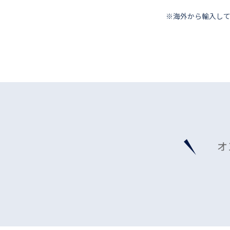
※海外から輸⼊し
オ