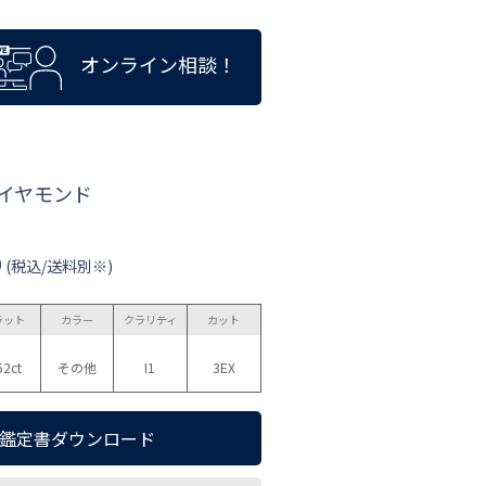
オンライン相談！
ダイヤモンド
0
(税込/送料別※)
ラット
カラー
クラリティ
カット
52ct
その他
I1
3EX
鑑定書ダウンロード