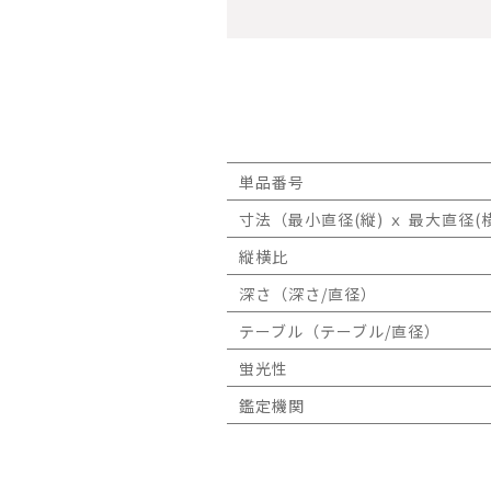
単品番号
寸法（最小直径(縦) ｘ 最大直径(横
縦横比
深さ（深さ/直径）
テーブル（テーブル/直径）
蛍光性
鑑定機関