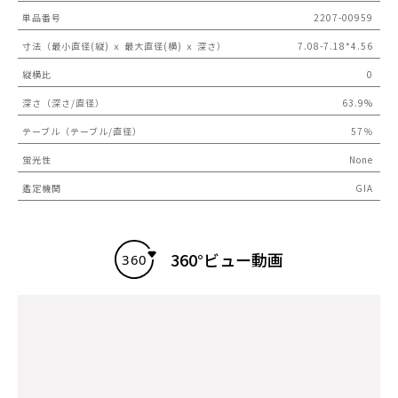
単品番号
2207-00959
寸法（最小直径(縦) ｘ 最大直径(横) ｘ 深さ）
7.08-7.18*4.56
縦横比
0
深さ（深さ/直径）
63.9%
テーブル（テーブル/直径）
57％
蛍光性
None
鑑定機関
GIA
360°ビュー動画