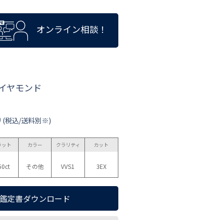
オンライン相談！
ダイヤモンド
0
(税込/送料別※)
ラット
カラー
クラリティ
カット
50ct
その他
VVS1
3EX
鑑定書ダウンロード