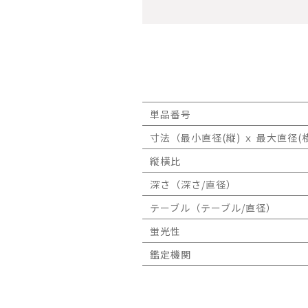
単品番号
寸法（最小直径(縦) ｘ 最大直径(横
縦横比
深さ（深さ/直径）
テーブル（テーブル/直径）
蛍光性
鑑定機関