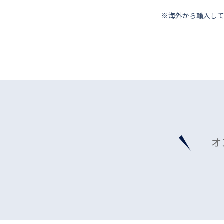
※海外から輸⼊し
オ