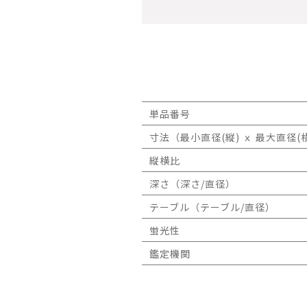
単品番号
寸法（最小直径(縦) ｘ 最大直径(横
縦横比
深さ（深さ/直径）
テーブル（テーブル/直径）
蛍光性
鑑定機関