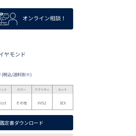
オンライン相談！
ダイヤモンド
0
(税込/送料別※)
ラット
カラー
クラリティ
カット
51ct
その他
VVS2
3EX
鑑定書ダウンロード