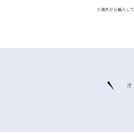
※海外から輸⼊し
オ